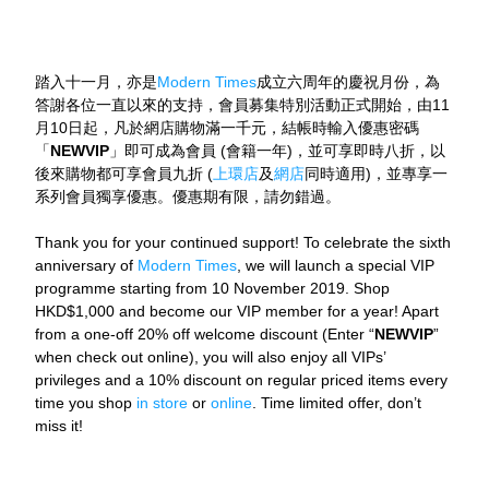
踏入十一月，亦是
Modern Times
成立六周年的慶祝月份，為
答謝各位一直以來的支持，會員募集特別活動正式開始，由11
月10日起，凡於網店購物滿一千元，結帳時輸入優惠密碼
「
NEWVIP
」即可成為會員 (會籍一年)，並可享即時八折，以
後來購物都可享會員九折 (
上環店
及
網店
同時適用)，並專享一
系列會員獨享優惠。優惠期有限，請勿錯過。
Thank you for your continued support! To celebrate the sixth 
anniversary of 
Modern Times
, we will launch a special VIP 
programme starting from 10 November 2019. Shop 
HKD$1,000 and become our VIP member for a year! Apart 
from a one-off 20% off welcome discount (Enter “
NEWVIP
” 
when check out online), you will also enjoy all VIPs’ 
privileges and a 10% discount on regular priced items every 
time you shop 
in store
 or 
online
. Time limited offer, don’t 
miss it!