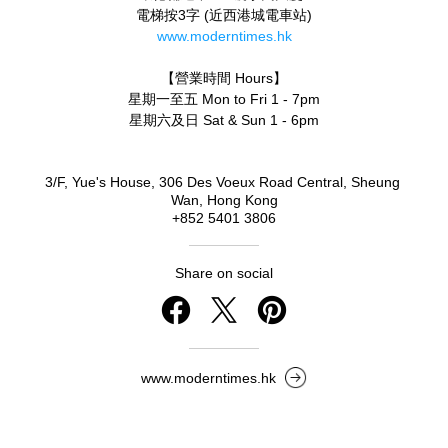
電梯按3字 (近西港城電車站)
www.moderntimes.hk
【營業時間 Hours】
星期一至五 Mon to Fri 1 - 7pm
星期六及日 Sat & Sun 1 - 6pm
3/F, Yue's House, 306 Des Voeux Road Central, Sheung 
Wan, Hong Kong
+852 5401 3806
Share on social
www.moderntimes.hk