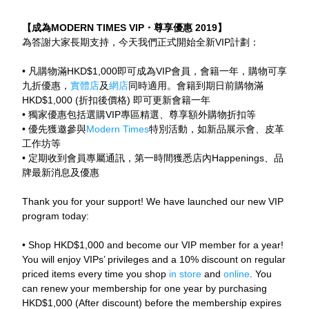
【成為MODERN TIMES VIP・
尊享優惠 2019】
為答謝大家長期支持，今天我們正式開始全新VIP計劃：
• 凡購物滿HKD$1,000即可成為VIP會員，會籍一年，購物可享
九折優惠，
實體店
及
網店
同時適用。會籍到期日前購物滿
HKD$1,000 (折扣後價格) 即可更新會籍一年
• 獨家優惠包括選購VIP專區精選、尊享額外購物折扣等
• 優先獲邀參與
Modern Times
特別活動，如新品展示會、皮革
工作坊等
• 定期收到會員專屬通訊，第一時間獲悉店內Happenings、品
牌最新消息及優惠
Thank you for your support! We have launched our new VIP 
program today:
• Shop HKD$1,000 and become our VIP member for a year! 
You will enjoy VIPs’ privileges and a 10% discount on regular 
priced items every time you shop 
in store
 and 
online
. You 
can renew your membership for one year by purchasing 
HKD$1,000 (After discount) before the membership expires