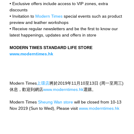
• Exclusive offers include access to VIP zones, extra 
discounts
• Invitation to 
Modern Times
 special events such as product 
preview and leather workshops
• Receive regular newsletters and be the first to know our 
latest happenings, updates and offers in store
MODERN TIMES STANDARD LIFE STORE
www.moderntimes.hk
Modern Times
上環店
將於2019年11月10至13日 (周一至周三) 
休息，歡迎到網店
www.moderntimes.hk
選購。
Modern Times 
Sheung Wan store
 will be closed from 10-13 
Nov 2019 (Sun to Wed), Please visit 
www.moderntimes.hk