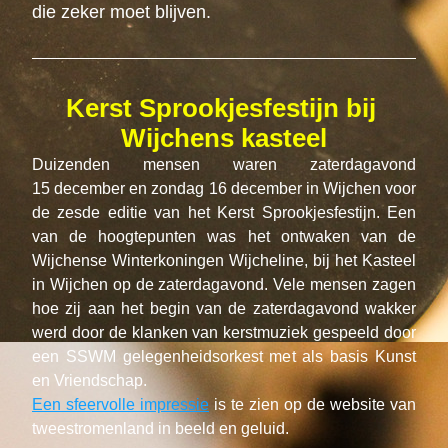
die zeker moet blijven.
Kerst Sprookjesfestijn bij 
Wijchens kasteel
Duizenden mensen waren zaterdagavond 
15 december en zondag 16 december in Wijchen voor 
de zesde editie van het Kerst Sprookjesfestijn. Een 
van de hoogtepunten was het ontwaken van de 
Wijchense Winterkoningen Wijcheline, bij het Kasteel 
in Wijchen op de zaterdagavond. Vele mensen zagen 
hoe zij aan het begin van de zaterdagavond wakker 
werd door de klanken van kerstmuziek gespeeld door 
een SSWM gelegenheidsorkest met als basis Kunst 
en Vriendschap.
Een sfeervolle impressie
 is te zien op de website van 
tweestromenland in beeld en geluid.