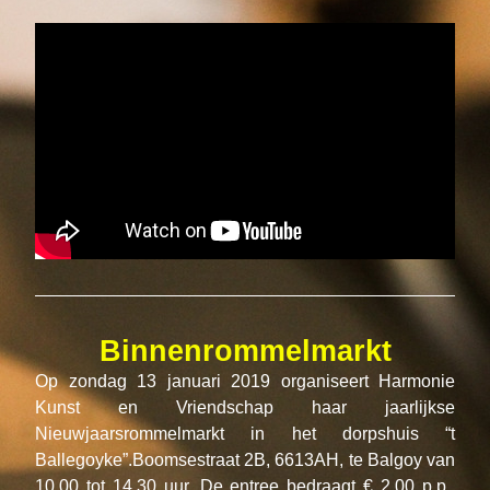
Binnenrommelmarkt
Op zondag 13 januari 2019 organiseert Harmonie 
Kunst en Vriendschap haar jaarlijkse 
Nieuwjaarsrommelmarkt in het dorpshuis “t 
Ballegoyke”.Boomsestraat 2B, 6613AH, te Balgoy van 
10.00 tot 14.30 uur. De entree bedraagt € 2,00 p.p., 