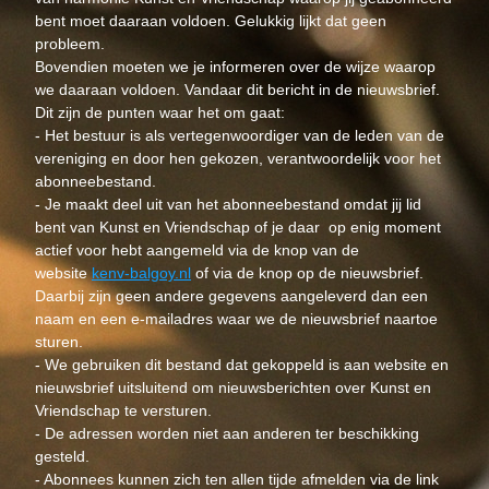
bent moet daaraan voldoen. Gelukkig lijkt dat geen 
probleem.
Bovendien moeten we je informeren over de wijze waarop 
we daaraan voldoen. Vandaar dit bericht in de nieuwsbrief.
Dit zijn de punten waar het om gaat:
- Het bestuur is als vertegenwoordiger van de leden van de 
vereniging en door hen gekozen, verantwoordelijk voor het 
abonneebestand.
- Je maakt deel uit van het abonneebestand omdat jij lid 
bent van Kunst en Vriendschap of je daar  op enig moment 
actief voor hebt aangemeld via de knop van de 
website 
kenv-balgoy.nl
 of via de knop op de nieuwsbrief. 
Daarbij zijn geen andere gegevens aangeleverd dan een 
naam en een e-mailadres waar we de nieuwsbrief naartoe 
sturen.
- We gebruiken dit bestand dat gekoppeld is aan website en 
nieuwsbrief uitsluitend om nieuwsberichten over Kunst en 
Vriendschap te versturen.
- De adressen worden niet aan anderen ter beschikking 
gesteld.
- Abonnees kunnen zich ten allen tijde afmelden via de link 