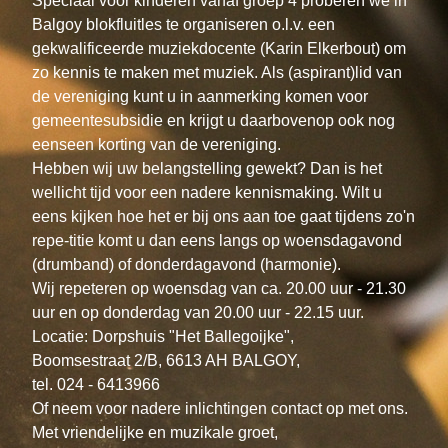
Speciaal voor kinderen vanaf groep 4 proberen we in 
Balgoy blokfluitles te organiseren o.l.v. een 
gekwalificeerde muziekdocente (Karin Elkerbout) om 
zo kennis te maken met muziek. Als (aspirant)lid van 
de vereniging kunt u in aanmerking komen voor 
gemeentesubsidie en krijgt u daarbovenop ook nog 
eenseen korting van de vereniging.
Hebben wij uw belangstelling gewekt? Dan is het 
wellicht tijd voor een nadere kennismaking. Wilt u 
eens kijken hoe het er bij ons aan toe gaat tijdens zo'n 
repe-titie komt u dan eens langs op woensdagavond 
(drumband) of donderdagavond (harmonie).
Wij repeteren op woensdag van ca. 20.00 uur - 21.30 
uur en op donderdag van 20.00 uur - 22.15 uur.
Locatie: Dorpshuis "Het Ballegoijke",
Boomsestraat 2/B, 6613 AH BALGOY,
tel. 024 - 6413966
Of neem voor nadere inlichtingen contact op met ons.
Met vriendelijke en muzikale groet,