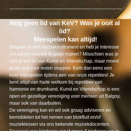
Nog geen lid van KeV? Was je ooit al 
lid? 
Meespelen kan altijd!
Bespeel je een muziekinstrument en heb je interesse 
om samen muziek te gaan maken? Misschien was je 
ooit al wel lid van Kunst en Vriendschap, maar moest 
je om wat voor reden stoppen. Kom dan eens een 
keer meespelen tijdens een van onze repetities! Je 
bent altijd van harte welkom bij repetities van 
harmonie en drumband. Kunst en Vriendschap is een 
open en gezellige vereniging voor mensen uit Balgoy, 
maar ook van daarbuiten.
De vereniging kan en wil ook graag adviseren en 
bemiddelen tot het nemen van blokfluit en/of 
muzieklessen via ons bekende muziekdocenten. 