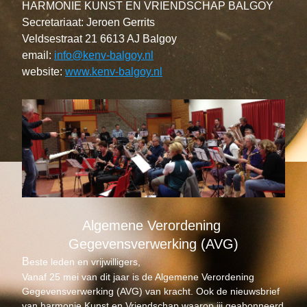
HARMONIE KUNST EN VRIENDSCHAP BALGOY
Secretariaat: Jeroen Gerrits
Veldsestraat 21 6613 AJ Balgoy
email: 
info@kenv-balgoy.nl
website: 
www.kenv-balgoy.nl
Algemene Verordening 
Gegevensverwerking (AVG)
B
este leden en vrijwilligers,
Vanaf 25 mei van dit jaar is de Algemene Verordening 
Gegevensverwerking (AVG) van kracht. Ook de nieuwsbrief 
van harmonie Kunst en Vriendschap waarop jij geabonneerd 