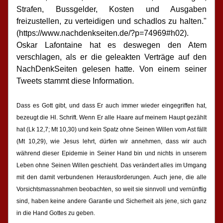
Strafen, Bussgelder, Kosten und Ausgaben 
freizustellen, zu verteidigen und schadlos zu halten." 
(https://www.nachdenkseiten.de/?p=74969#h02). 
Oskar Lafontaine hat es deswegen den Atem 
verschlagen, als er die geleakten Verträge auf den 
NachDenkSeiten gelesen hatte. Von einem seiner 
Tweets stammt diese Information.
Dass es Gott gibt, und dass Er auch immer wieder eingegriffen hat, 
bezeugt die Hl. Schrift. Wenn Er alle Haare auf meinem Haupt gezählt 
hat (Lk 12,7; Mt 10,30) und kein Spatz ohne Seinen Willen vom Ast fällt 
(Mt 10,29), wie Jesus lehrt, dürfen wir annehmen, dass wir auch 
während dieser Epidemie in Seiner Hand bin und nichts in unserem 
Leben ohne Seinen Willen geschie
ht. Das verändert alles im Umgang 
mit den damit verbundenen Herausforderungen. Auch jene, die alle 
Vorsichtsmassnahmen beobachten, so weit sie sinnvoll und vernünftig 
sind, haben keine andere Garantie und Sicherheit als jene, sich ganz 
in die Hand Gottes zu geben.