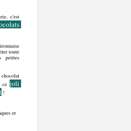
ie, c'est 
colats 
ironnaise 
ter toute 
petites 
chocolat 
joli 
r ce 
t
 !  
ques et 