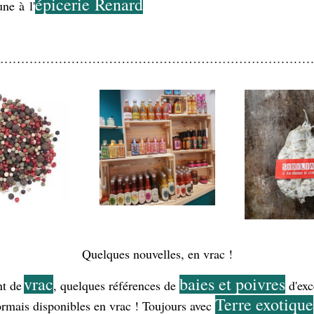
épicerie Renard
ne à l'
Quelques nouvelles, en vrac !
vrac
baies et poivres
nt de
, quelques références de 
 d'exc
Terre exotique
rmais disponibles en vrac ! Toujours avec 