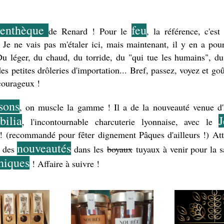
enthèque 
feu
de Renard ! Pour le 
, la référence, c'est l
 Je ne vais pas m'étaler ici, mais maintenant, il y en a pour 
Du léger, du chaud, du torride, du "qui tue les humains", du
es petites drôleries d'importation... Bref, passez, voyez et goû
courageux !
sons
, on muscle la gamme ! Il a de la nouveauté venue d'It
bilia
J
, l'incontournable charcuterie lyonnaise, avec le 
! (recommandé pour fêter dignement Pâques d'ailleurs !) Atten
nouveautés
 des 
 dans les 
boyaux
niques
 ! Affaire à suivre !