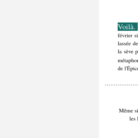
Voilà. 
février s
lassée de
la sève 
métaphor
de l'Épic
Même si,
les