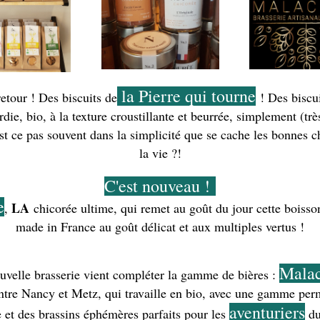
 la Pierre qui tourne
retour ! Des biscuits de
 ! Des biscu
rdie, bio, à la texture croustillante et beurrée, simplement (très
st ce pas souvent dans la simplicité que se cache les bonnes ch
la vie ?!
C'est nouveau ! 
e
LA 
, 
chicorée ultime, qui remet au goût du jour cette boisso
made in France au goût délicat et aux multiples vertus !
Malac
velle brasserie vient compléter la gamme de bières : 
entre Nancy et Metz, qui travaille en bio, avec une gamme per
aventuriers
e et des brassins éphémères parfaits pour les 
 d