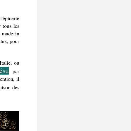
'épicerie 
tous les 
 made in 
tez, pour 
alie, ou 
ésu
 par 
tion, il 
 tuyaux à venir pour la saison des 