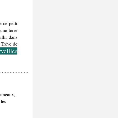
 ce petit 
une terre 
llir dans 
Trêve de 
veilles
rameaux, 
les 