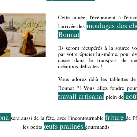
Cette année, l'évènement à l'épicer
moulages des cho
l'arrivée des 
Bonnat
 ! 
Ils seront récupérés à la source vo
par votre épicier lui-même, pour évi
casse dans le transport de ces 
créations délicates ! 
Vous adorez déjà les tablettes de 
Bonnat ?! Vous allez fondre pou
travail artisanal
 goû
 plein de
ona 
friture 
sera aussi de la fête, avec l'incontournable 
de Pâ
œufs pralinés 
les petits 
gourmands ! 