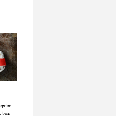
eption 
, bien 