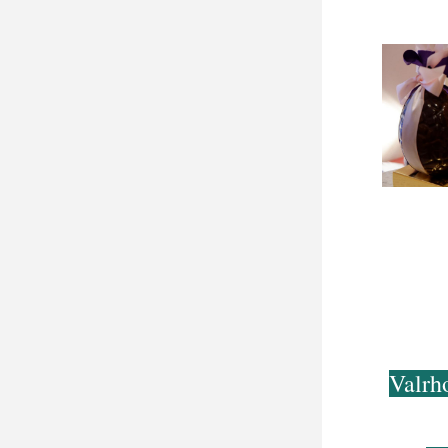
Valrh