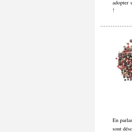
adopter u
!
En parla
sont déso