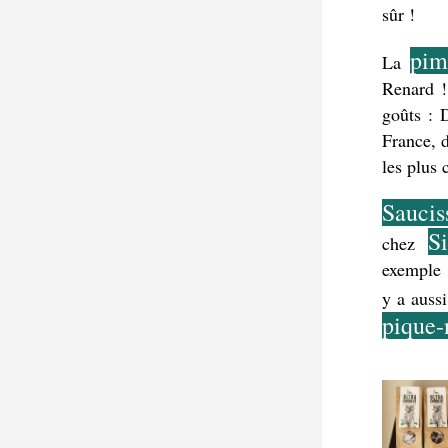
sûr !
pim
La 
Renard !
goûts : 
France, d
les plus 
Saucis
Si
chez 
exemple 
y a aussi
pique-