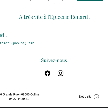
!
A très vite à l'Epicerie Renard !
ud.
icier (pas si) fin !
Suivez-nous
6 Grande Rue - 69600 Oullins
Notre site
04 27 44 39 81