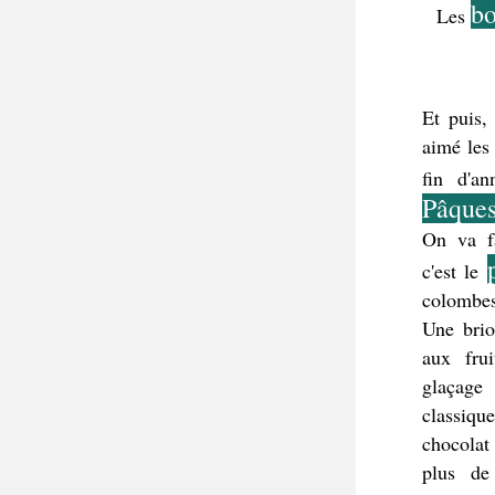
bo
Les 
Et puis,
aimé les 
fin d'an
Pâque
On va fa
c'est le 
colombes
Une brioc
aux frui
glaçage 
classiqu
chocolat 
plus de