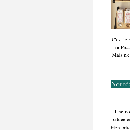
C'est le 
in Pica
Mais n'e
Nouré
Une nou
située 
bien fait