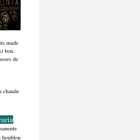
its made 
) bon. 
oses de 
n chaude 
uria
, 
manente 
u houblon 