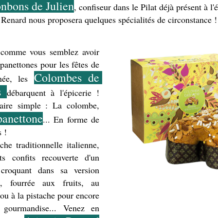
nbons de Julien
, confiseur dans le Pilat déjà présent à l'é
Renard nous proposera quelques spécialités de circonstance !
 comme vous semblez avoir 
panettones pour les fêtes de 
Colombes de 
née, les 
s 
débarquent à l'épicerie ! 
ire simple : La colombe, 
panettone
... En forme de 
 ! 
he traditionnelle italienne, 
ts confits recouverte d'un 
croquant dans sa version 
e, fourrée aux fruits, au 
ou à la pistache pour encore 
 gourmandise... Venez en 