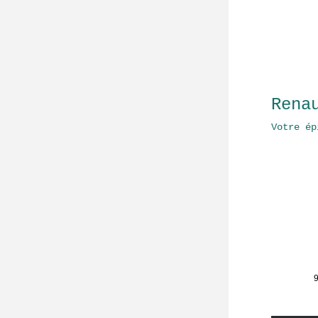
Rena
Votre ép
9