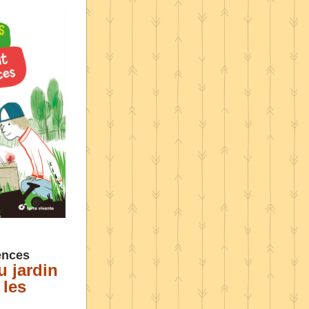
ences
 jardin 
les 