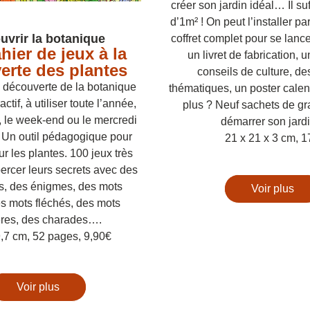
créer son jardin idéal… Il suff
d’1m² ! On peut l’installer par
uvrir la botanique
coffret complet pour se lancer
ier de jeux à la 
un livret de fabrication, un
erte des plantes
conseils de culture, des
 découverte de la botanique 
thématiques, un poster calendr
actif, à utiliser toute l’année, 
plus ? Neuf sachets de gr
 le week-end ou le mercredi 
démarrer son jardi
 Un outil pédagogique pour 
21 x 21 x 3 cm, 1
ur les plantes. 100 jeux très 
ercer leurs secrets avec des 
s, des énigmes, des mots 
Voir plus
s mots fléchés, des mots 
res, des charades…. 
,7 cm, 52 pages, 9,90€
Voir plus