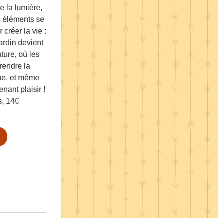
la lumière, 
s éléments se 
créer la vie : 
jardin devient 
ture, où les 
endre la 
ue, et même 
ant plaisir ! 
s, 14€