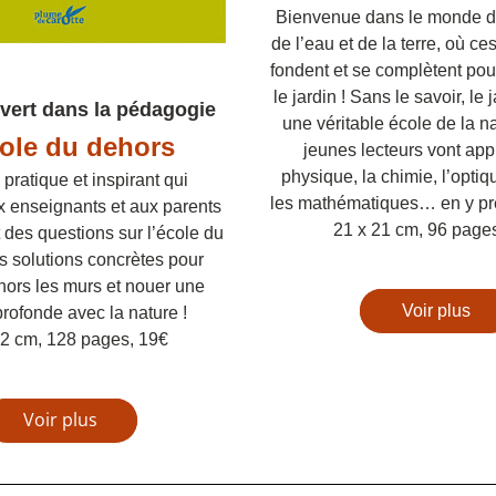
Bienvenue dans le monde de 
de l’eau et de la terre, où ce
fondent et se complètent pour 
le jardin ! Sans le savoir, le 
 vert dans la pédagogie
une véritable école de la na
ole du dehors
jeunes lecteurs vont appr
physique, la chimie, l’optiq
pratique et inspirant qui 
les mathématiques… en y pren
 enseignants et aux parents 
21 x 21 cm, 96 page
 des questions sur l’école du 
 solutions concrètes pour 
ors les murs et nouer une 
Voir plus
profonde avec la nature ! 
22 cm, 128 pages, 19€
Voir plus