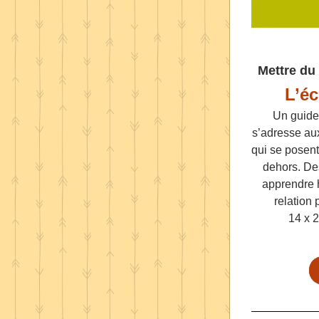
Mettre du
L’éc
Un guide 
s’adresse aux
qui se posent
dehors. Des
apprendre h
relation 
14 x 