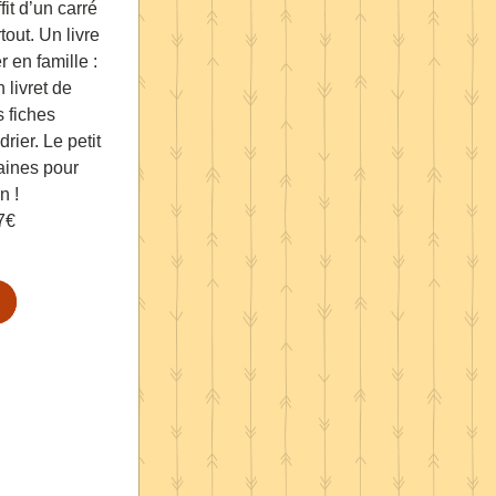
it d’un carré 
tout. Un livre 
 en famille : 
 livret de 
 fiches 
ier. Le petit 
aines pour 
n ! 
7€