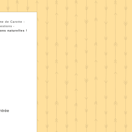
me de Carotte - 
estions -
ions naturelles !
ntrée 