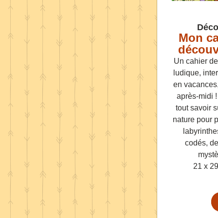
Déco
Mon cah
découv
Un cahier de
ludique, inter
en vacances,
après-midi !
tout savoir s
nature pour p
labyrinthe
codés, de
mystè
21 x 29