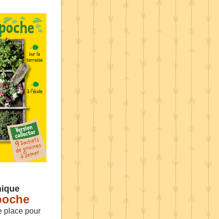
nique
poche
place pour 