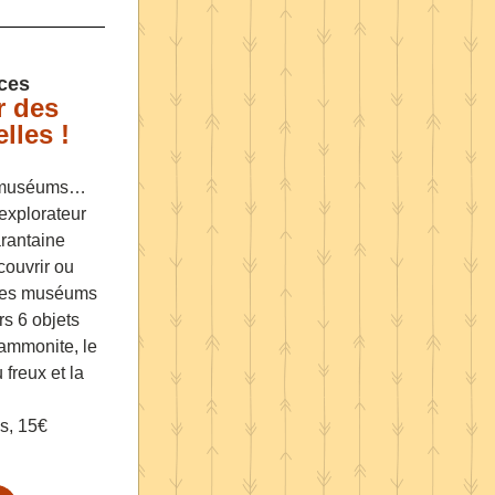
ces
 des 
lles !
s muséums… 
explorateur 
rantaine 
couvrir ou 
 des muséums 
rs 6 objets 
ammonite, le 
freux et la 
s, 15€