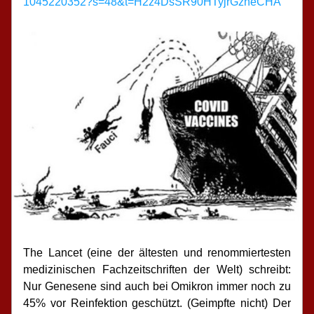
1045220352?s=48&t=H2z4DsSR90HTyjrGzheCHA
The Lancet (eine der ältesten und renommiertesten 
medizinischen Fachzeitschriften der Welt) schreibt:  
Nur Genesene sind auch bei Omikron immer noch zu 
45% vor Reinfektion geschützt. (Geimpfte nicht) Der 