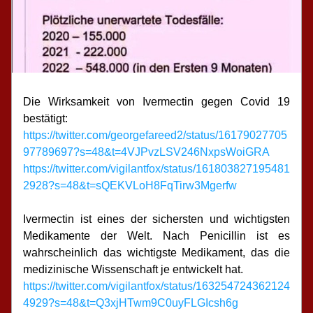
Die Wirksamkeit von Ivermectin gegen Covid 19 
bestätigt:
https://twitter.com/georgefareed2/status/16179027705
97789697?s=48&t=4VJPvzLSV246NxpsWoiGRA
https://twitter.com/vigilantfox/status/161803827195481
2928?s=48&t=sQEKVLoH8FqTirw3Mgerfw
Ivermectin ist eines der sichersten und wichtigsten 
Medikamente der Welt. Nach Penicillin ist es 
wahrscheinlich das wichtigste Medikament, das die 
medizinische Wissenschaft je entwickelt hat.
https://twitter.com/vigilantfox/status/163254724362124
4929?s=48&t=Q3xjHTwm9C0uyFLGIcsh6g