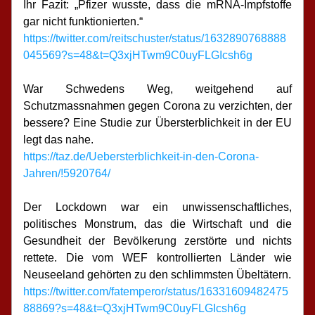
Ihr Fazit: „Pfizer wusste, dass die mRNA-Impfstoffe 
gar nicht funktionierten.“
https://twitter.com/reitschuster/status/1632890768888
045569?s=48&t=Q3xjHTwm9C0uyFLGIcsh6g
War Schwedens Weg, weitgehend auf 
Schutzmassnahmen gegen Corona zu verzichten, der 
bessere? Eine Studie zur Übersterblichkeit in der EU 
legt das nahe.
https://taz.de/Uebersterblichkeit-in-den-Corona-
Jahren/!5920764/
Der Lockdown war ein unwissenschaftliches, 
politisches Monstrum, das die Wirtschaft und die 
Gesundheit der Bevölkerung zerstörte und nichts 
rettete. Die vom WEF kontrollierten Länder wie 
Neuseeland gehörten zu den schlimmsten Übeltätern.
https://twitter.com/fatemperor/status/16331609482475
88869?s=48&t=Q3xjHTwm9C0uyFLGIcsh6g