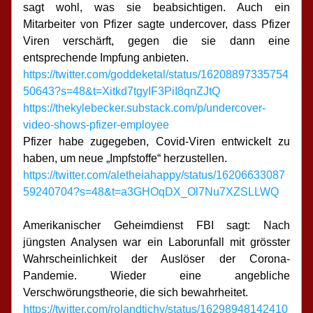
sagt wohl, was sie beabsichtigen. Auch ein 
Mitarbeiter von Pfizer sagte undercover, dass Pfizer 
Viren verschärft, gegen die sie dann eine 
entsprechende Impfung anbieten.
https://twitter.com/goddeketal/status/16208897335754
50643?s=48&t=Xitkd7tgyIF3PiI8qnZJtQ
https://thekylebecker.substack.com/p/undercover-
video-shows-pfizer-employee
Pfizer habe zugegeben, Covid-Viren entwickelt zu 
haben, um neue „Impfstoffe“ herzustellen.
https://twitter.com/aletheiahappy/status/16206633087
59240704?s=48&t=a3GHOqDX_Ol7Nu7XZSLLWQ
Amerikanischer Geheimdienst FBI sagt: Nach 
jüngsten Analysen war ein Laborunfall mit grösster 
Wahrscheinlichkeit der Auslöser der Corona-
Pandemie. Wieder eine angebliche 
Verschwörungstheorie, die sich bewahrheitet.
https://twitter.com/rolandtichy/status/16298948142410