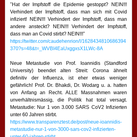
"Hat der Impfstoff die Epidemie gestoppt? NEIN!!! 
Verhindert der Impfstoff, dass man sich mit Covid 
infiziert! NEIN!!! Verhindert der Impfstoff, dass man 
andere ansteckt? NEIN!!! Verhindert der Impfstoff, 
dass man an Covid stirbt? NEIN!!!"
https://twitter.com/caudehenrion/!/1628434810686394
370?s=48&t=_WVBI4EaUxggxsX1LWc-8A
Neue Metastudie von Prof. Ioannidis (Standford 
University) beendet alten Streit: Corona ähnelt 
definitiv der Influenza, ist eher etwas weniger 
gefährlich! Prof. Dr. Bhakdi, Dr. Wodarg u. a. hatten 
von Anfang an Recht. ALLE Massnahmen waren 
unverhältnismässig, die Politik hat total versagt. 
Metastudie: Nur 1 von 3.000 SARS CoV2 Infizierten 
unter 60 Jahren stirbt.
https://www.transparenztest.de/post/neue-ioannidis-
metastudie-nur-1-von-3000-sars-cov2-infizierten-
unter-60-jahren-stirbt