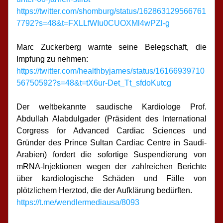
https://twitter.com/shomburg/status/162863129566761
7792?s=48&t=FXLLfWIu0CUOXMl4wPZl-g
Marc Zuckerberg warnte seine Belegschaft, die 
Impfung zu nehmen:
https://twitter.com/healthbyjames/status/16166939710
56750592?s=48&t=tX6ur-Det_Tt_sfdoKutcg
Der weltbekannte saudische Kardiologe Prof. 
Abdullah Alabdulgader (Präsident des International 
Corgress for Advanced Cardiac Sciences und 
Gründer des Prince Sultan Cardiac Centre in Saudi-
Arabien) fordert die sofortige Suspendierung von 
mRNA-Injektionen wegen der zahlreichen Berichte 
über kardiologische Schäden und Fälle von 
plötzlichem Herztod, die der Aufklärung bedürften.
https://t.me/wendlermediausa/8093