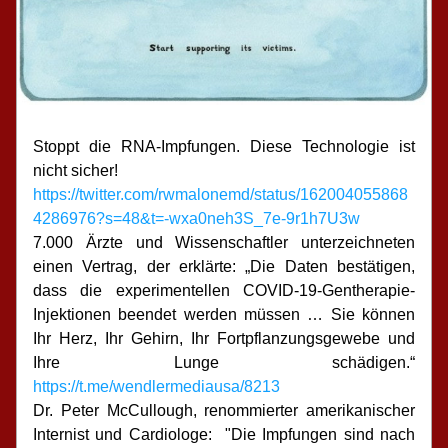
Stoppt die RNA-Impfungen. Diese Technologie ist 
nicht sicher!
https://twitter.com/rwmalonemd/status/162004055868
4286976?s=48&t=-wxa0neh3S_7e-9r1h7U3w
7.000 Ärzte und Wissenschaftler unterzeichneten 
einen Vertrag, der erklärte: „Die Daten bestätigen, 
dass die experimentellen COVID-19-Gentherapie-
Injektionen beendet werden müssen … Sie können 
Ihr Herz, Ihr Gehirn, Ihr Fortpflanzungsgewebe und 
Ihre Lunge schädigen.“ 
https://t.me/wendlermediausa/8213
Dr. Peter McCullough, renommierter amerikanischer 
Internist und Cardiologe:  "Die Impfungen sind nach 