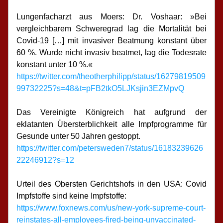
Lungenfacharzt aus Moers: Dr. Voshaar: »Bei 
vergleichbarem Schweregrad lag die Mortalität bei 
Covid-19 […] mit invasiver Beatmung konstant über 
60 %. Wurde nicht invasiv beatmet, lag die Todesrate 
konstant unter 10 %.«
https://twitter.com/theotherphilipp/status/16279819509
99732225?s=48&t=pFB2tkO5LJKsjin3EZMpvQ
Das Vereinigte Königreich hat aufgrund der 
eklatanten Übersterblichkeit alle Impfprogramme für 
Gesunde unter 50 Jahren gestoppt.
https://twitter.com/petersweden7/status/16183239626
22246912?s=12
Urteil des Obersten Gerichtshofs in den USA: Covid 
Impfstoffe sind keine Impfstoffe:
https://www.foxnews.com/us/new-york-supreme-court-
reinstates-all-employees-fired-being-unvaccinated-