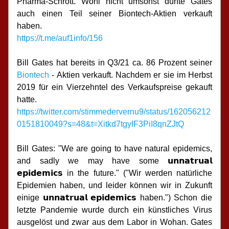
Pharma-Schrott. Wohl nicht umsonst dürfte Gates 
auch einen Teil seiner Biontech-Aktien verkauft 
haben.
https://t.me/auf1info/156
Bill Gates hat bereits in Q3/21 ca. 86 Prozent seiner 
Biontech
 - Aktien verkauft. Nachdem er sie im Herbst 
2019 für ein Vierzehntel des Verkaufspreise gekauft 
hatte.
https://twitter.com/stimmedervernu9/status/162056212
0151810049?s=48&t=Xitkd7tgyIF3PiI8qnZJtQ
Bill Gates: "We are going to have natural epidemics, 
and sadly we may have some 𝘂𝗻𝗻𝗮𝘁𝗿𝘂𝗮𝗹 
𝗲𝗽𝗶𝗱𝗲𝗺𝗶𝗰𝘀 in the future." ("Wir werden natürliche 
Epidemien haben, und leider können wir in Zukunft 
einige 𝘂𝗻𝗻𝗮𝘁𝗿𝘂𝗮𝗹 𝗲𝗽𝗶𝗱𝗲𝗺𝗶𝗰𝘀 haben.") Schon die 
letzte Pandemie wurde durch ein künstliches Virus 
ausgelöst und zwar aus dem Labor in Wohan. Gates 