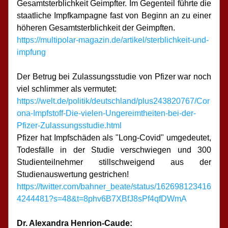
Gesamtsterblichkeit Geimpfter. Im Gegenteil führte die 
staatliche Impfkampagne fast von Beginn an zu einer 
höheren Gesamtsterblichkeit der Geimpften.
https://multipolar-magazin.de/artikel/sterblichkeit-und-
impfung
Der Betrug bei Zulassungsstudie von Pfizer war noch 
viel schlimmer als vermutet: 
https://welt.de/politik/deutschland/plus243820767/Cor
ona-Impfstoff-Die-vielen-Ungereimtheiten-bei-der-
Pfizer-Zulassungsstudie.html
Pfizer hat Impfschäden als "Long-Covid" umgedeutet, 
Todesfälle in der Studie verschwiegen und 300 
Studienteilnehmer stillschweigend aus der 
Studienauswertung gestrichen!
https://twitter.com/bahner_beate/status/162698123416
4244481?s=48&t=8phv6B7XBfJ8sPf4qfDWmA
Dr. Alexandra Henrion-Caude: