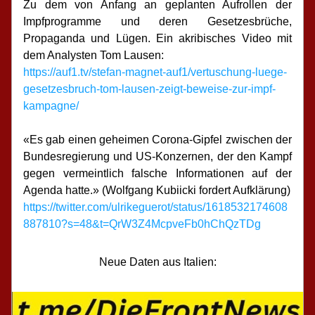
Zu dem von Anfang an geplanten Aufrollen der 
Impfprogramme und deren Gesetzesbrüche, 
Propaganda und Lügen. Ein akribisches Video mit 
dem Analysten Tom Lausen:
https://auf1.tv/stefan-magnet-auf1/vertuschung-luege-
gesetzesbruch-tom-lausen-zeigt-beweise-zur-impf-
kampagne/
«Es gab einen geheimen Corona-Gipfel zwischen der 
Bundesregierung und US-Konzernen, der den Kampf 
gegen vermeintlich falsche Informationen auf der 
Agenda hatte.» (Wolfgang Kubiicki fordert Aufklärung)
https://twitter.com/ulrikeguerot/status/1618532174608
887810?s=48&t=QrW3Z4McpveFb0hChQzTDg
Neue Daten aus Italien: