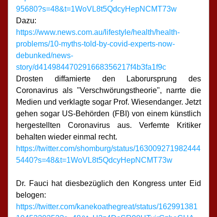
95680?s=48&t=1WoVL8t5QdcyHepNCMT73w
Dazu: 
https://www.news.com.au/lifestyle/health/health-
problems/10-myths-told-by-covid-experts-now-
debunked/news-
story/d414984470291668356217f4b3fa1f9c
Drosten diffamierte den Laborursprung des 
Coronavirus als "Verschwörungstheorie", narrte die 
Medien und verklagte sogar Prof. Wiesendanger. Jetzt 
gehen sogar US-Behörden (FBI) von einem künstlich 
hergestellten Coronavirus aus. Verfemte Kritiker 
behalten wieder einmal recht.
https://twitter.com/shomburg/status/163009271982444
5440?s=48&t=1WoVL8t5QdcyHepNCMT73w
Dr. Fauci hat diesbezüglich den Kongress unter Eid 
belogen:
https://twitter.com/kanekoathegreat/status/162991381