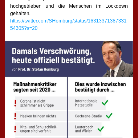
hochgetrieben und die Menschen im Lockdown 
gehalten.
https://twitter.com/SHomburg/status/16313371387331
54305?s=20