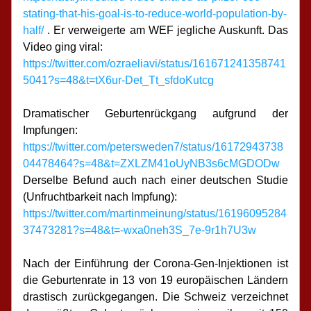
stating-that-his-goal-is-to-reduce-world-population-by-
half/
 . Er verweigerte am WEF jegliche Auskunft. Das 
Video ging viral:
https://twitter.com/ozraeliavi/status/161671241358741
5041?s=48&t=tX6ur-Det_Tt_sfdoKutcg
Dramatischer Geburtenrückgang aufgrund der 
Impfungen:
https://twitter.com/petersweden7/status/16172943738
04478464?s=48&t=ZXLZM41oUyNB3s6cMGDODw
Derselbe Befund auch nach einer deutschen Studie 
(Unfruchtbarkeit nach Impfung):
https://twitter.com/martinmeinung/status/16196095284
37473281?s=48&t=-wxa0neh3S_7e-9r1h7U3w
Nach der Einführung der Corona-Gen-Injektionen ist 
die Geburtenrate in 13 von 19 europäischen Ländern 
drastisch zurückgegangen. Die Schweiz verzeichnet 