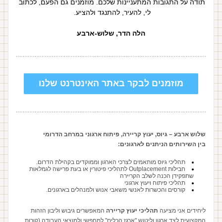
תודה על התגובות המתעניינות שלכם. מוזמנים גם הפעם, לכתוב 
לי, להעיר, להתנגד ולהציע. 
הלה הדר, שלוש-ארבע
מוזמנים לבקר באתר האינטרנט שלנו
שלוש ארבע – גיוס, יעוץ קריירה, פיתוח ארגוני במרחב הדרומי
בין השירותים הניתנים לארגונים:
תהליכי גיוס מותאמים לצרכי הארגון וממוקדים בקהילת הדרום.
חבילות Outplacement לתהליכי פיטורין או בעת פרישה לגמלאות 
שתפקידן הכנה לשלב הקריירה 
תהליכי פיתוח ויעוץ ארגוני
קורסים והכשרות לאנשי משאבי אנוש ולמנהלים בארגונים.
ליחידים אני מציעה 
תהליכי יעוץ קריירה 
המאפשרים גיבוש וליבון הזהות 
המקצועית לצד ארגון וליטוש "ארגז הכלים" למחפשי ולמוצאי העבודה (קורות 