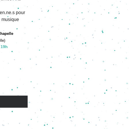
en.ne.s pour 
n musique
Chapelle
lle)
 19h 