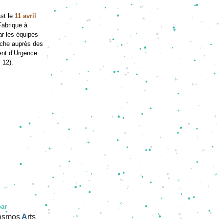
st le 
11 avril 
Fabrique à 
ar les équipes 
nche auprès des 
nt d’Urgence 
 12).
par
osmos
A
rts