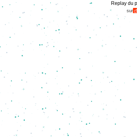
Replay du 
sur
rf