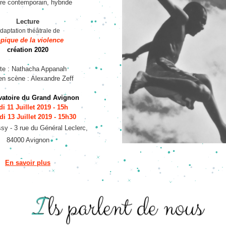
re conte
m
porai
n, hybride
Lecture
daptation théâtrale de
pique de la violence 
création 2020
te : 
Nathacha Appanah
en scène : A
lexandre Zeff
vatoire du Grand Avignon
i 11 Juil
let 2019 - 15h 
i 13 Juillet 2019 - 15h30
sy - 3 rue du Général Leclerc, 
84000 Avignon
En savoir plus