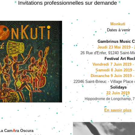
Mo
nkuti 
Dates à venir
Gambrinus Music C
Jeudi 23 Mai 20
19 -
26 Rue d'Enfer, 91240 Saint-Mi
Festival Art Roc
 Vendredi 7 Juin 2019 -
    Samedi 8 Juin 2019 
Dimanche 9 Juin 2019 -
22046 Saint-Brieuc - Village Place
Solidays
22 Juin 2019 
Hippodrome de Longchamp, 7
En savoir plus
La Cam
A
ra Oscura 