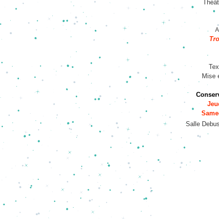
Théât
A
Tro
Tex
Mise 
Conser
Jeud
 Samed
Salle Debus