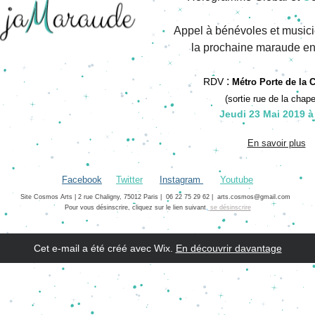
Appel à bénévoles et musici
la prochaine maraude e
 :
RDV
Métro Porte de la 
(sortie rue de la chape
Jeudi 23 Mai 2019 à
En savoir plus
Facebook
Twitter
Instagram
Youtub
e
Site Cosmos Arts | 2 rue Chaligny, 75012 Paris |  06 22 75 29 62 | 
arts.cosmos@gmail.com
Pour vous désinscrire, cliquez sur le lien suivant
,
se désinscrire
Cet e-mail a été créé avec Wix.
‌ 
En découvrir davantage