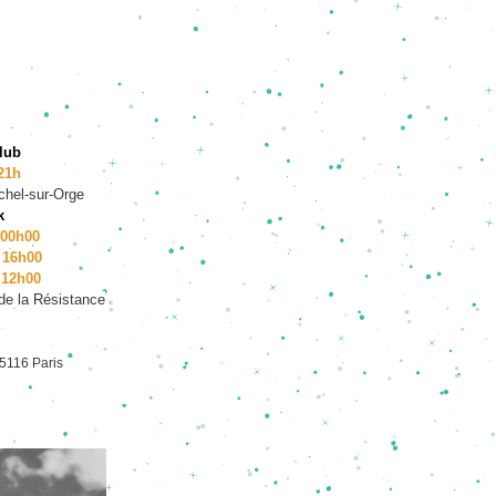
lub
 21h
chel-sur-Orge
k
 00h00
- 16h00
 12h00
 de la Résistance
5116 Paris