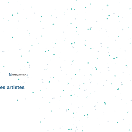
N
ewsletter
2
les artistes 