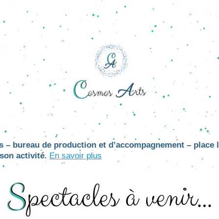
 – bureau de production et d’accompagnement – plac
e 
on activité.
En savo
ir plus