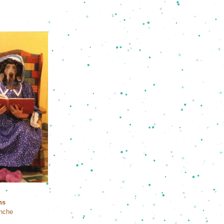
ns
anche