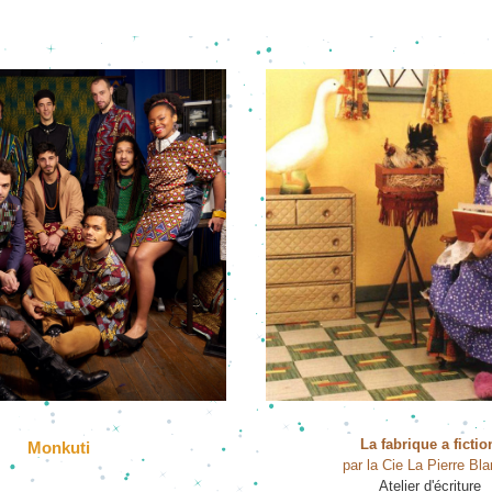
La 
fab
rique 
a fictio
Monk
uti 
par la Cie La Pierre Bl
Atelier d'écriture 