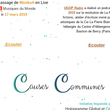
passage de 
Monkuti
 en Live
UGOP Radio
 a réalisé un podca
I
Musiques du Monde
2019
 sur la restitution de La 
 le 
17 ma
rs 2019
fictions, atelier d’écriture mené p
artistiques de la Cie La Pierre Bla
hébergés du Centre d’Hébergeme
Bastion de Bercy (Paris
Ecouter
Ecouter
Initiative Impulsée 
Hologramme Global et 
C