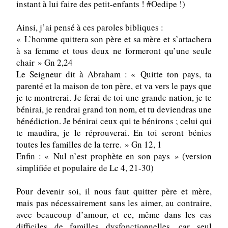
instant à lui faire des petit-enfants ! #Oedipe !)
Ainsi, j’ai pensé à ces paroles bibliques : 
« L’homme quittera son père et sa mère et s’attachera 
à sa femme et tous deux ne formeront qu’une seule 
chair » Gn 2,24
Le Seigneur dit à Abraham : « Quitte ton pays, ta 
parenté et la maison de ton père, et va vers le pays que 
je te montrerai. Je ferai de toi une grande nation, je te 
bénirai, je rendrai grand ton nom, et tu deviendras une 
bénédiction. Je bénirai ceux qui te bénirons ; celui qui 
te maudira, je le réprouverai. En toi seront bénies 
toutes les familles de la terre. » Gn 12, 1
Enfin : « Nul n’est prophète en son pays » (version 
simplifiée et populaire de 
Lc 4, 21-30)
Pour devenir soi, il nous faut quitter père et mère, 
mais pas nécessairement sans les aimer, au contraire, 
avec beaucoup d’amour, et ce, même dans les cas 
difficiles de familles dysfonctionnelles, car seul 