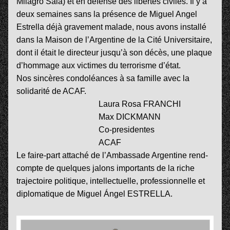
Milagro Sala) et en défense des libertés civiles. Il y a 
deux semaines sans la présence de Miguel Angel 
Estrella déjà gravement malade, nous avons installé 
dans la Maison de l’Argentine de la Cité Universitaire, 
dont il était le directeur jusqu’à son décès, une plaque 
d’hommage aux victimes du terrorisme d’état.
Nos sincères condoléances à sa famille avec la 
solidarité de ACAF.
                                        Laura Rosa FRANCHI
                                        Max DICKMANN
                                        Co-presidentes
                                        ACAF 
Le faire-part attaché de l’Ambassade Argentine rend-
compte de quelques jalons importants de la riche 
trajectoire politique, intellectuelle, professionnelle et 
diplomatique de Miguel Ángel ESTRELLA.